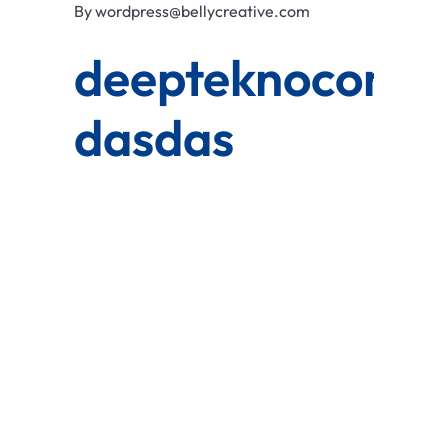
By
wordpress@bellycreative.com
deepteknocom
dasdas