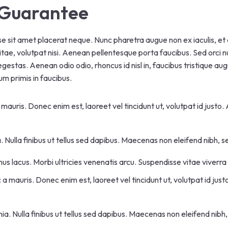
r Guarantee
se sit amet placerat neque. Nunc pharetra augue non ex iaculis, et 
itae, volutpat nisi. Aenean pellentesque porta faucibus. Sed orci nu
 egestas. Aenean odio odio, rhoncus id nisl in, faucibus tristique au
m primis in faucibus.
 mauris. Donec enim est, laoreet vel tincidunt ut, volutpat id justo
. Nulla finibus ut tellus sed dapibus. Maecenas non eleifend nibh, se
us lacus. Morbi ultricies venenatis arcu. Suspendisse vitae viverra 
 a mauris. Donec enim est, laoreet vel tincidunt ut, volutpat id ju
ia. Nulla finibus ut tellus sed dapibus. Maecenas non eleifend nibh,