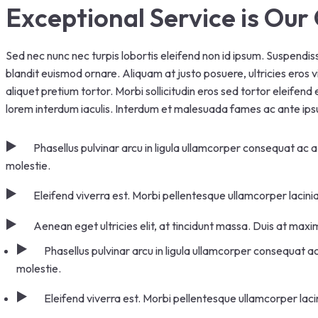
Exceptional Service is Ou
Sed nec nunc nec turpis lobortis eleifend non id ipsum. Suspendis
blandit euismod ornare. Aliquam at justo posuere, ultricies eros v
aliquet pretium tortor. Morbi sollicitudin eros sed tortor eleifend
lorem interdum iaculis. Interdum et malesuada fames ac ante ipsu
Phasellus pulvinar arcu in ligula ullamcorper consequat ac a
molestie.
Eleifend viverra est. Morbi pellentesque ullamcorper lacinia
Aenean eget ultricies elit, at tincidunt massa. Duis at maxim
Phasellus pulvinar arcu in ligula ullamcorper consequat ac
molestie.
Eleifend viverra est. Morbi pellentesque ullamcorper lacin