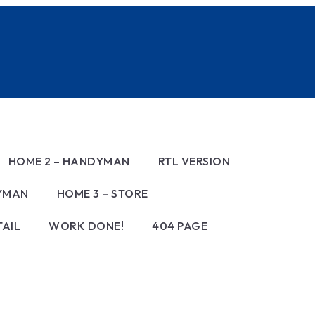
HOME 2 – HANDYMAN
RTL VERSION
DYMAN
HOME 3 – STORE
AIL
WORK DONE!
404 PAGE
R INSTALLATION
CTRICAL WORKS
NTING WORKS