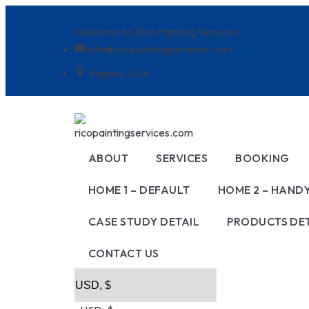
Skip
to
Welcome to Rico Painting Services
content
info@ricopaintingservices.com
Virginia, USA
ABOUT
SERVICES
BOOKING
HOME 1 – DEFAULT
HOME 2 – HAN
SERVICES LISTING
STYLE – 1
CASE STUDY DETAIL
PRODUCTS DET
SERVICE DETAIL
STYLE – 2
DOO
CONTACT US
STYLE – 3
ELE
PAI