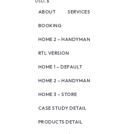
USD, $
PES
ABOUT
SERVICES
PLU
BOOKING
SERVICES LISTING
HOME 2 – HANDYMAN
SERVICE DETAIL
DOO
STYLE – 1
RTL VERSION
ELE
STYLE – 2
HOME 1 – DEFAULT
PAI
STYLE – 3
HOME 2 – HANDYMAN
PES
PLU
HOME 3 – STORE
CASE STUDY DETAIL
PRODUCTS DETAIL