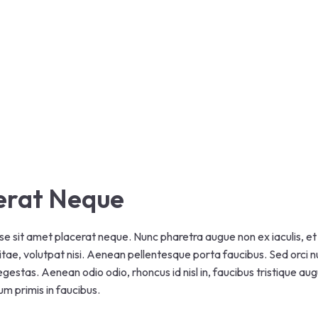
erat Neque
se sit amet placerat neque. Nunc pharetra augue non ex iaculis, et
itae, volutpat nisi. Aenean pellentesque porta faucibus. Sed orci nu
 egestas. Aenean odio odio, rhoncus id nisl in, faucibus tristique au
m primis in faucibus.