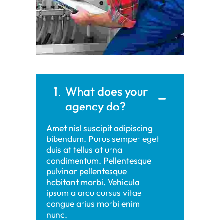
1
What does your
agency do?
Amet nisl suscipit adipiscing
bibendum. Purus semper eget
duis at tellus at urna
condimentum. Pellentesque
pulvinar pellentesque
habitant morbi. Vehicula
ipsum a arcu cursus vitae
congue arius morbi enim
nunc.